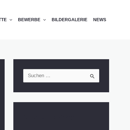
TE
BEWERBE
BILDERGALERIE
NEWS
S
u
c
h
Neueste Beiträge
e
n